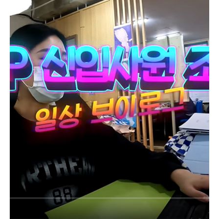
2022년 11월 21일
[끄티봉산-머물] 레이지카우소사이어티 촬영 대관
Location 끄티봉산 - 머물 부산 영도구 하나길 788 ----------
@lazy.cow.society https://tumblbug.com/u/lazycowsociety
※ 장소 대관 시 상기 촬영 소품들은 포함되어있지 않습니
다....