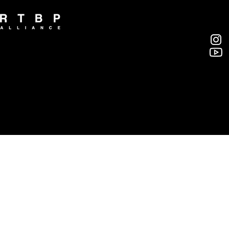
Serious Men 심각한 남자들 [RTBP × 박보
현] in 끄티탑동
알티비피 얼라이언스(주)
부산광역시 영도구 대교로46번길 46, 7층
rtbp@rtbpalliance.com
T. 051-418-7666 / F. 051-413-7666
© 2018 RTBP ALLIANCE INC