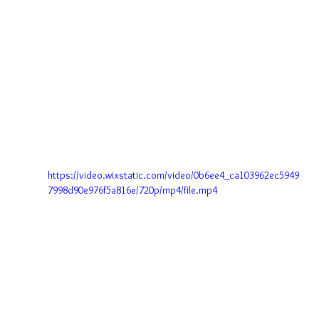
https://video.wixstatic.com/video/0b6ee4_ca103962ec5949
7998d90e976f5a816e/720p/mp4/file.mp4