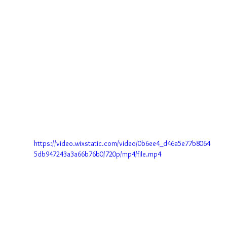
https://video.wixstatic.com/video/0b6ee4_d46a5e77b8064
5db947243a3a66b76b0/720p/mp4/file.mp4