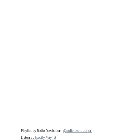
Playlist by Radio Revolution  
@radiorevolutioner 
Listen at 
Spotify Playlist