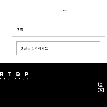
댓글
댓글을 입력하세요.
[BELOCAL] 알티비피얼라이언스, 부산대
스마트시티 혁신인재육성사업단과 업무협
약 체결
알티비피 얼라이언스(주)
부산광역시 영도구 대교로46번길 46, 7층
rtbp@rtbpalliance.com
T. 051-418-7666 / F. 051-413-7666
© 2018 RTBP ALLIANCE INC