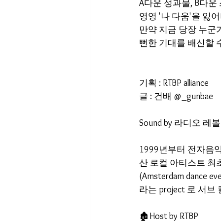
A다운 성과물, B다운
영영 '나 다움'을 잃
만약 지금 당장 누군
뻔한 기대를 배신할 수
기획 : RTBP alliance 
글 : 건배 @_gunbae  
Sound by 라디오 레볼루션
1999년부터 전자음악을 
산 로컬 아티스트 최초
(Amsterdam danc
라는 project 로
🏚️Host by RTBP 