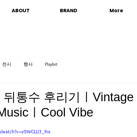
ABOUT
BRAND
More
전시
행사
Playlist
𝒍𝒊𝒔𝒕 ] 뒤통수 후리기ㅣVinta
MusicㅣCool Vibe
om/watch?v=eSWGLU3_fns