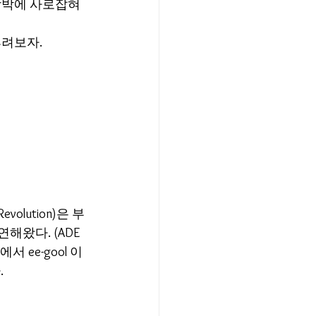
강박에 사로잡혀 
보자.  
olution)은 부
왔다. (ADE 
서 ee-gool 이
  