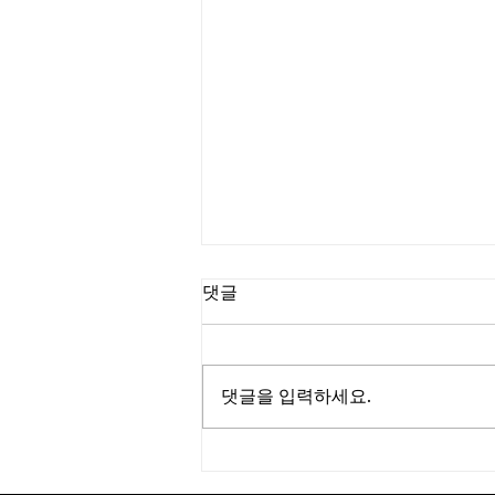
댓글
댓글을 입력하세요.
[ 𝑷𝒍𝒂𝒚𝒍𝒊𝒔𝒕 ] From close to open
[브런치카페 Oppen(오픈)]