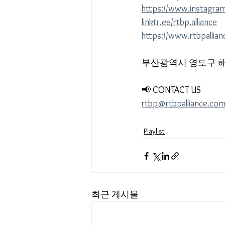
https://www.instagram
linktr.ee/rtbp.alliance
https://www.rtbpallia
부산광역시 영도구 해
📢 CONTACT US
rtbp@rtbpalliance.co
Playlist
최근 게시물