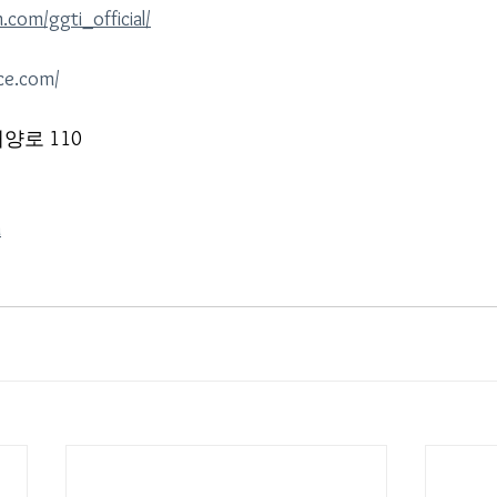
.com/ggti_official/
nce.com/
양로 110
m