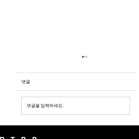
댓글
댓글을 입력하세요.
[bascule] 캑터스소잉클럽 X 올리언즈 팝업
스토어 in 끄티봉래