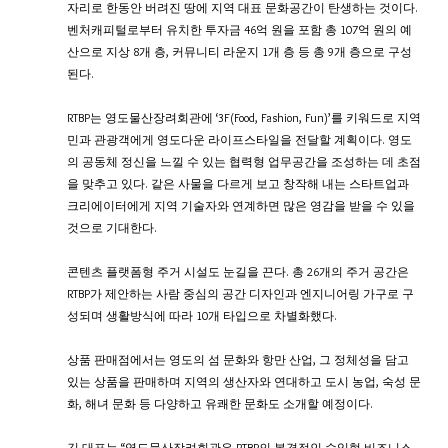
자리로 한동안 버려진 땅에 지역 대표 문화공간이 탄생하는 것이다. 
벤처캐피털로부터 유치한 투자금 46억 원을 포함 총 107억 원의 예
산으로 지상 8개 층, 커뮤니티 라운지 1개 층 등 총 9개 층으로 구성
된다.
RTBP는 영도물산장려회관에 ‘3F(Food, Fashion, Fun)’를 키워드로 지역
민과 관광객에게 영도다운 라이프스타일을 전달할 계획이다. 영도
의 공동체 정신을 느낄 수 있는 협력형 업무공간을 조성하는 데 초점
을 맞추고 있다. 같은 사물을 다르게 보고 창작해 내는 스타트업과 
크리에이터에게 지역 기술자와 연계하면 많은 영감을 받을 수 있을 
것으로 기대한다.
콘텐츠 플랫폼형 주거 시설도 눈길을 끈다. 총 26개의 주거 공간은 
RTBP가 제안하는 사람 중심의 공간 디자인과 엔지니어링 가구로 구
성되며 생활방식에 따라 10개 타입으로 차별화했다.
상품 판매점에서는 영도의 섬 문화와 항만 산업, 그 정체성을 담고 
있는 상품을 판매하며 지역의 생산자와 연대하고 도시 농업, 숙성 문
화, 해녀 문화 등 다양하고 유쾌한 문화도 소개할 예정이다.
김 대표는 “영도물산장려회관은 RTBP의 본격적인 수익형 비즈니스 