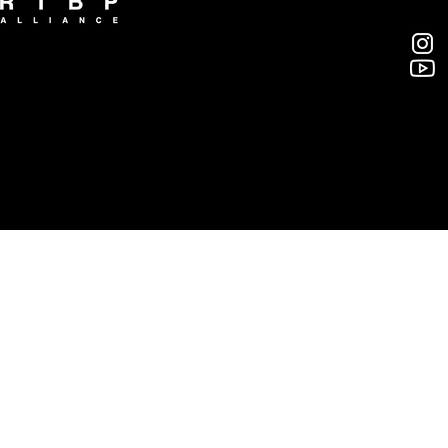
알티비피 얼라이언스(주)
부산광역시 영도구 대교로46번길 46, 7층
rtbp@rtbpalliance.com
T. 051-418-7666 / F. 051-413-7666
© 2018 RTBP ALLIANCE INC