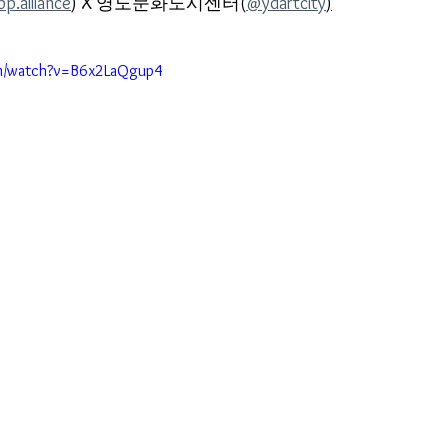
p.alliance
) X 영도문화도시센터(
@ydartcity
)
om/watch?v=B6x2LaQgup4