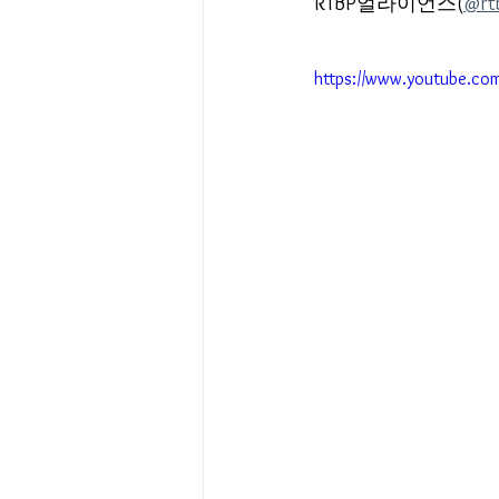
RTBP얼라이언스(
@rtb
https://www.youtube.c