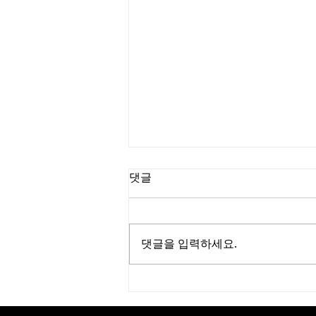
댓글
댓글을 입력하세요.
[부산소식] 민간 중심 패션-라
이프스타일 디자인 산업 생태