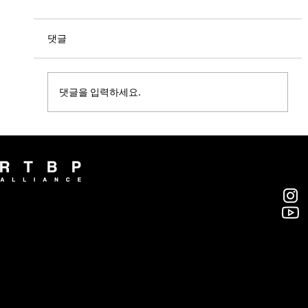
댓글
댓글을 입력하세요.
경제산수화 - 문신기 개인전 in 끄티탑동
알티비피 얼라이언스(주)
부산광역시 영도구 대교로46번길 46, 7층
rtbp@rtbpalliance.com
T. 051-418-7666 / F. 051-413-7666
© 2018 RTBP ALLIANCE INC