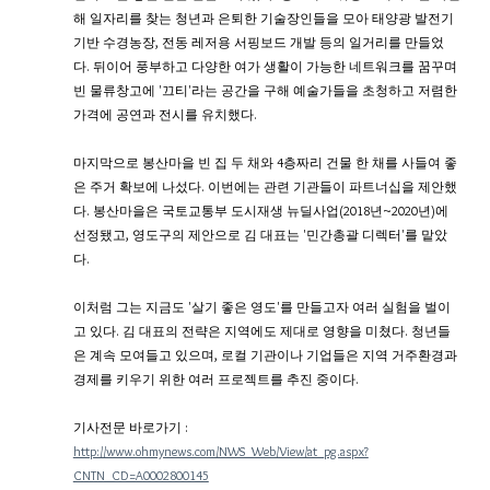
해 일자리를 찾는 청년과 은퇴한 기술장인들을 모아 태양광 발전기 
기반 수경농장, 전동 레저용 서핑보드 개발 등의 일거리를 만들었
다. 뒤이어 풍부하고 다양한 여가 생활이 가능한 네트워크를 꿈꾸며 
빈 물류창고에 '끄티'라는 공간을 구해 예술가들을 초청하고 저렴한 
가격에 공연과 전시를 유치했다.
마지막으로 봉산마을 빈 집 두 채와 4층짜리 건물 한 채를 사들여 좋
은 주거 확보에 나섰다. 이번에는 관련 기관들이 파트너십을 제안했
다. 봉산마을은 국토교통부 도시재생 뉴딜사업(2018년~2020년)에 
선정됐고, 영도구의 제안으로 김 대표는 '민간총괄 디렉터'를 맡았
다.
이처럼 그는 지금도 '살기 좋은 영도'를 만들고자 여러 실험을 벌이
고 있다. 김 대표의 전략은 지역에도 제대로 영향을 미쳤다. 청년들
은 계속 모여들고 있으며, 로컬 기관이나 기업들은 지역 거주환경과 
경제를 키우기 위한 여러 프로젝트를 추진 중이다.
기사전문 바로가기 : 
http://www.ohmynews.com/NWS_Web/View/at_pg.aspx?
CNTN_CD=A0002800145