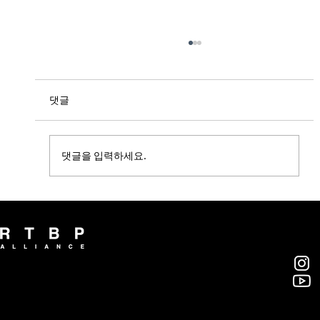
댓글
댓글을 입력하세요.
[BELOCAL] 알티비피얼라이언스, 부산대
스마트시티 혁신인재육성사업단과 업무협
약 체결
알티비피 얼라이언스(주)
부산광역시 영도구 대교로46번길 46, 7층
rtbp@rtbpalliance.com
T. 051-418-7666 / F. 051-413-7666