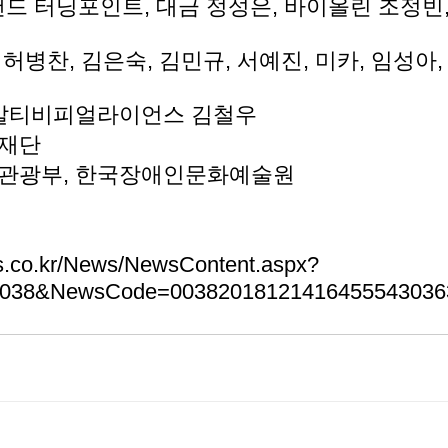
밴드 터닝포인트, 대금 정성은, 바이올린 조정빈,
, 허병찬, 김은숙, 김민규, 서예진, 미카, 임성아
 : 알티비피얼라이언스 김철우
화재단
체육관광부, 한국장애인문화예술원
ws.co.kr/News/NewsContent.aspx?
0038&NewsCode=00382018121416455543036