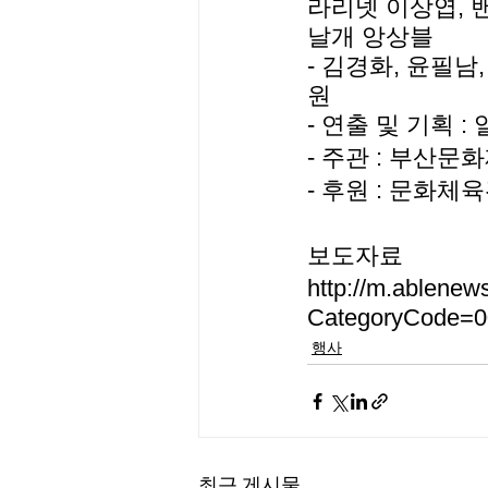
라리넷 이상엽, 
날개 앙상블
- 김경화, 윤필남
원
- 연출 및 기획
- 주관 : 부산문
- 후원 : 문화
보도자료
http://m.ablene
CategoryCode=
행사
최근 게시물