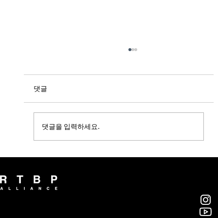
댓글
댓글을 입력하세요.
<스키마; 파랑(波浪)> 스키마_절영
Showcase
알티비피 얼라이언스(주)
부산광역시 영도구 대교로46번길 46, 7층