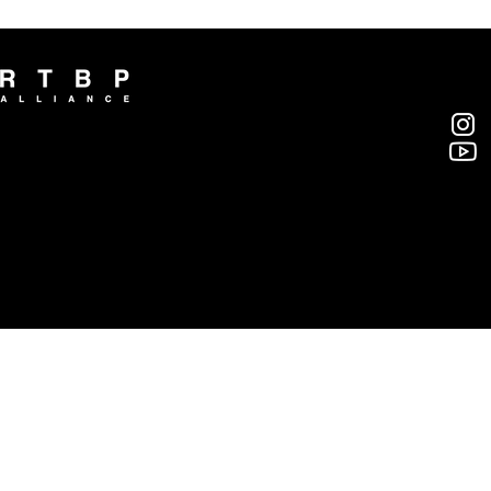
부산 스타트업 분투기 담은 ‘THE창업가 :
Busan Dynamics’, 부국제 커뮤니티비프 시
사회 성료
알티비피 얼라이언스(주)
부산광역시 영도구 대교로46번길 46, 7층
rtbp@rtbpalliance.com
T. 051-418-7666 / F. 051-413-7666
© 2018 RTBP ALLIANCE INC