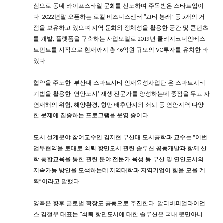
심으로 동네 라이프스타일 문화를 선도하며 주목받은 스타트업이
다. 2022년말 오픈하는 로컬 비즈니스센터 "끄티-봉래" 등 5개의 거
점을 보유하고 있으며 지역 문화와 정체성을 활용한 공간 및 콘텐츠
를 개발, 플랫폼을 구축하는 사업모델로 2019년 쿨리지코너인베스
트먼트를 시작으로 현재까지 총 46억원 규모의 VC투자를 유치한 바 
있다. 
협약을 주도한 '부산대 스마트시티 인재육성사업단'은 스마트시티
기법을 활용한 '연안도시' 재생 전문가를 양성하는데 중점을 두고 자
연재해의 위험, 해양환경, 항만 배후단지의 쇠퇴 등 연안지역 다양
한 문제에 집중하는 프로그램을 운영 중이다.
도시 설계분야 참여교수인 김지현 부산대 도시공학과 교수는 “이번 
업무협약을 토대로 쇠퇴 항만도시 관련 솔루션 공동개발과 함께 산
학 통합교육을 통한 관련 분야 전문가 육성 등 부산 및 연안도시의 
지속가능 방안을 모색하는데 지역대학과 지역기업이 힘을 모을 계
획”이라고 말했다.
양측은 향후 글로벌 확장도 공동으로 추진한다. 알티비피얼라이언
스 김철우 대표는 "쇠퇴 항만도시에 대한 솔루션은 국내 뿐만아니